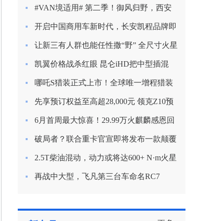
新定义混动节能？
#VAN境适用# 第二季！御风归野，西安
房车之旅
开启中国商用车新时代，长安凯程品牌即
将焕新启航
让新三有人群也能任性撒“野” 全尺寸火星
9越野版渲染图曝光
凯翼价格战杀红眼 昆仑iHD把中型插混
SUV杀到9.99万
哪吒S猎装正式上市！全球唯一增程猎装
轿车起售价15.99万
先享预订权益至高超28,000元 领克Z10预
订开启
6月首周最大惊喜！29.99万火麒麟感恩回
归！
破局者？联合重卡官宣即将发布一款颠覆
行业的产品！
2.5T柴油混动，动力或将达600+ N·m火星
皮卡越野越心动
再战中大型，飞凡第三台车命名RC7