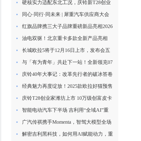
硬核实力适配东北工况，庆铃新T28创业
家长春上市圆满收官
同心·同行·同未来 | 犀重汽车供应商大会
圆满落幕
红旗品牌携三大子品牌重磅新品亮相2026
北京车展
油电双驱！北京重卡多款全新产品亮相
2026合作伙伴大会
长城欧拉5将于12月16日上市，发布会五
大看点提前揭秘！
与「有为青年」共赴下一站！全新领克07
EM-P上市限时价13.98万起
庆铃40年大事记：改革先行者的破冰答卷
（1985-1993）
经典魅力再度绽放！2025款欧拉好猫预售
启程，8.98万元起！
庆铃T28创业家潍坊上市 10万级创富皮卡
再树标杆
智能电动汽车下半场 吉利用“全域AI”重
塑安全边界
广汽传祺携手Momenta，智驾大模型全场
景落地
解密吉利黑科技，如何用AI赋能动力，重