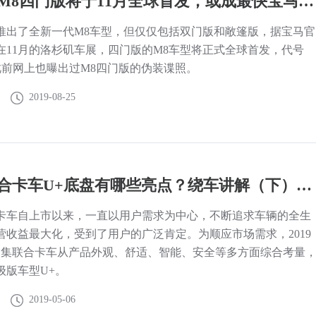
重磅！M8四门版将于11月全球首发，或成最快宝马四门车！
推出了全新一代M8车型，但仅仅包括双门版和敞篷版，据宝马官
在11月的洛杉矶车展，四门版的M8车型将正式全球首发，代号
而此前网上也曝出过M8四门版的伪装谍照。
2019-08-25
中集联合卡车U+底盘有哪些亮点？绕车讲解（下）为您揭秘！
卡车自上市以来，一直以用户需求为中心，不断追求车辆的全生
营收益最大化，受到了用户的广泛肯定。为顺应市场需求，2019
中集联合卡车从产品外观、舒适、智能、安全等多方面综合考量
级版车型U+。
2019-05-06