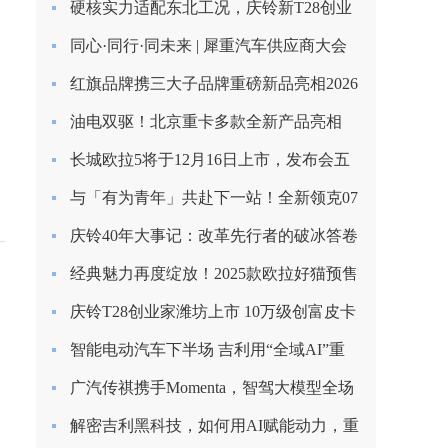
硬核实力适配东北工况，庆铃新T28创业
家长春上市圆满收官
同心·同行·同未来 | 犀重汽车供应商大会
圆满落幕
红旗品牌携三大子品牌重磅新品亮相2026
北京车展
油电双驱！北京重卡多款全新产品亮相
2026合作伙伴大会
长城欧拉5将于12月16日上市，发布会五
大看点提前揭秘！
与「有为青年」共赴下一站！全新领克07
EM-P上市限时价13.98万起
庆铃40年大事记：改革先行者的破冰答卷
（1985-1993）
经典魅力再度绽放！2025款欧拉好猫预售
启程，8.98万元起！
庆铃T28创业家潍坊上市 10万级创富皮卡
再树标杆
智能电动汽车下半场 吉利用“全域AI”重
塑安全边界
广汽传祺携手Momenta，智驾大模型全场
景落地
解密吉利黑科技，如何用AI赋能动力，重