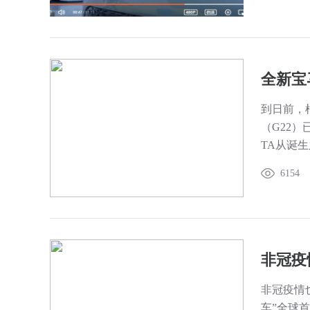
到日前，
（G22
TA从诞
6154
非冠疫情
车”全球