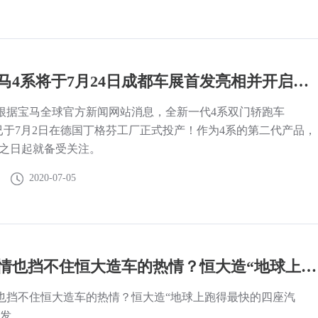
全新宝马4系将于7月24日成都车展首发亮相并开启预售！现已正式投产！
根据宝马全球官方新闻网站消息，全新一代4系双门轿跑车
）已于7月2日在德国丁格芬工厂正式投产！作为4系的第二代产品，
生之日起就备受关注。
2020-07-05
非冠疫情也挡不住恒大造车的热情？恒大造“地球上跑得最快的四座汽车”全球首发
也挡不住恒大造车的热情？恒大造“地球上跑得最快的四座汽
首发