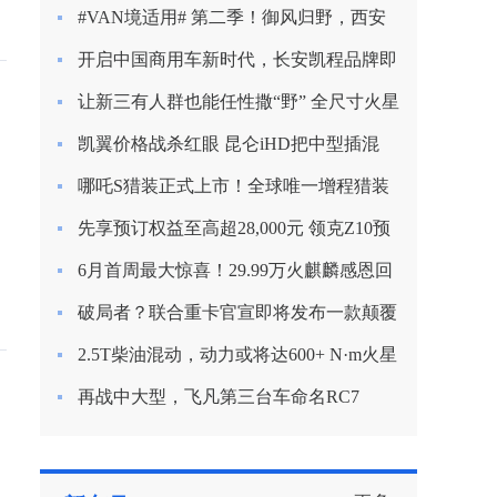
新定义混动节能？
#VAN境适用# 第二季！御风归野，西安
房车之旅
开启中国商用车新时代，长安凯程品牌即
将焕新启航
让新三有人群也能任性撒“野” 全尺寸火星
9越野版渲染图曝光
凯翼价格战杀红眼 昆仑iHD把中型插混
SUV杀到9.99万
哪吒S猎装正式上市！全球唯一增程猎装
轿车起售价15.99万
先享预订权益至高超28,000元 领克Z10预
订开启
6月首周最大惊喜！29.99万火麒麟感恩回
归！
破局者？联合重卡官宣即将发布一款颠覆
行业的产品！
2.5T柴油混动，动力或将达600+ N·m火星
皮卡越野越心动
再战中大型，飞凡第三台车命名RC7