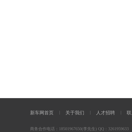
新车网首页
关于我们
人才招聘
联
商务合作电话：18501967650(李先生) QQ：3261959633