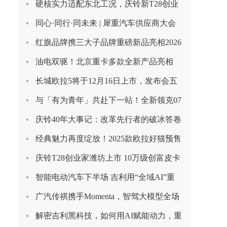
硬核实力适配东北工况，庆铃新T28创业
家长春上市圆满收官
同心·同行·同未来 | 犀重汽车供应商大会
圆满落幕
红旗品牌携三大子品牌重磅新品亮相2026
北京车展
油电双驱！北京重卡多款全新产品亮相
2026合作伙伴大会
长城欧拉5将于12月16日上市，发布会五
大看点提前揭秘！
与「有为青年」共赴下一站！全新领克07
EM-P上市限时价13.98万起
庆铃40年大事记：改革先行者的破冰答卷
（1985-1993）
经典魅力再度绽放！2025款欧拉好猫预售
启程，8.98万元起！
庆铃T28创业家潍坊上市 10万级创富皮卡
再树标杆
智能电动汽车下半场 吉利用“全域AI”重
塑安全边界
广汽传祺携手Momenta，智驾大模型全场
景落地
解密吉利黑科技，如何用AI赋能动力，重