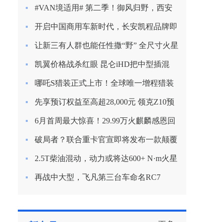
新定义混动节能？
#VAN境适用# 第二季！御风归野，西安
房车之旅
开启中国商用车新时代，长安凯程品牌即
将焕新启航
让新三有人群也能任性撒“野” 全尺寸火星
9越野版渲染图曝光
凯翼价格战杀红眼 昆仑iHD把中型插混
SUV杀到9.99万
哪吒S猎装正式上市！全球唯一增程猎装
轿车起售价15.99万
先享预订权益至高超28,000元 领克Z10预
订开启
6月首周最大惊喜！29.99万火麒麟感恩回
归！
破局者？联合重卡官宣即将发布一款颠覆
行业的产品！
2.5T柴油混动，动力或将达600+ N·m火星
皮卡越野越心动
再战中大型，飞凡第三台车命名RC7