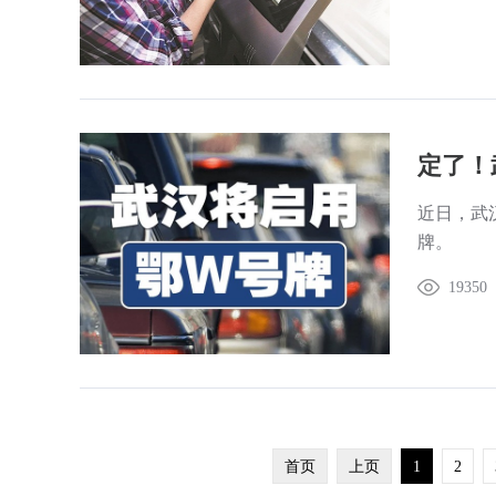
定了！
近日，武
牌。
19350
首页
上页
1
2