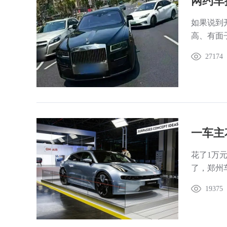
如果说到
高、有面
27174
花了1万元
了，郑州
19375