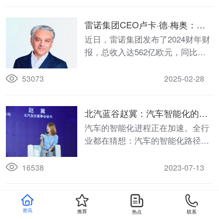
雷诺集团CEO卢卡·德·梅奥：为
电动化投资是值得的
近日，雷诺集团发布了2024财年财
报，总收入达562亿欧元，同比增
长7.4%，更为引人注目的是其盈利
能力和现金流再创纪录。
53073
2025-02-28
北汽蓝谷赵冀：汽车智能化的前
提是安全
汽车的智能化进程正在加速。全行
业都在猜想：汽车的智能化路径是
一步到位，还是分步渐进？
16538
2023-07-13
丰田CEO：不会一举将重心转移
资讯
推荐
热点
联系
到电动车
4月1日，丰田汽车正式开启新体