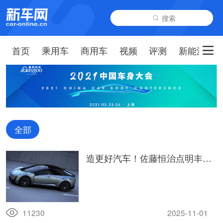
搜索
首页
乘用车
商用车
视频
评测
新能源
全部
造更好汽车！佐藤恒治点明丰田
中国的 “速度” 与 “信任” 法则
11230
2025-11-01