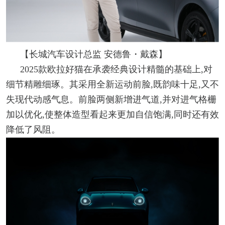
【长城汽车设计总监 安德鲁・戴森】
2025款欧拉好猫在承袭经典设计精髓的基础上,对
细节精雕细琢。其采用全新运动前脸,既韵味十足,又不
失现代动感气息。前脸两侧新增进气道,并对进气格栅
加以优化,使整体造型看起来更加自信饱满,同时还有效
降低了风阻。