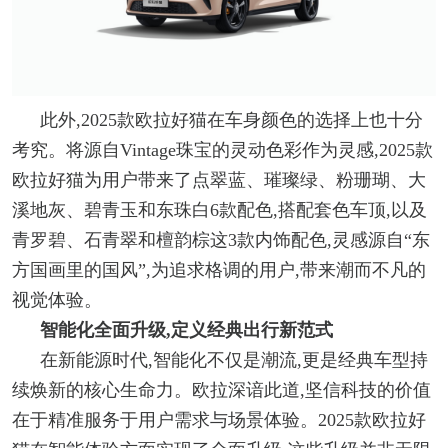
此外,2025款欧拉好猫在车身颜色的选择上也十分
考究。将源自Vintage珠宝的灵动色彩作为灵感,2025款
欧拉好猫为用户带来了点翠蓝、璀璨绿、粉珊瑚、大
溪地灰、碧青玉和东珠白6款配色,搭配套色车顶,以及
青罗碧、石青翠和檀韵棕这3款内饰配色,灵感源自“东
方国画里的国风”,为追求格调的用户,带来潮而不凡的
视觉体验。
智能化全面升级,定义经典出行新范式
在新能源时代,智能化不仅是潮流,更是经典车型持
续焕新的核心生命力。欧拉深谙此道,坚信科技的价值
在于精准服务于用户需求与场景体验。2025款欧拉好