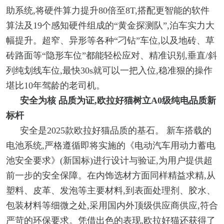
助系统,将硬件算力提升80倍至8T,搭配更智能的软件
算法及19个感知硬件组成的“黄金探测队”,泊车实力大
幅提升。超窄、异形等各种“刁钻”车位,以及地砖、草
砖路面等“隐形车位”都能轻松应对、精准识别,垂直/斜
列纯划线车位,最快30s就可以一把入位,稳准狠的操作
堪比10年驾龄的老司机。
安全为核 品质为证
,欧拉好猫树立A
0级
纯电品质新
标杆
安全是2025款欧拉好猫品质的基石。 新车搭载的
电池系统,严格遵循即将实施的《电动汽车用动力蓄电
池安全要求》(新国标)进行设计与验证,为用户提供超
前一步的安全保障。在内饰选材方面同样精益求精,从
塑料、皮革、发泡等主要材料,到表面处理剂、胶水、
包装材料等细微之处,采用国内外顶级供应商供应,符合
严苛的环保要求。凭借出色的表现,欧拉好猫还获得了