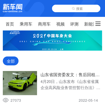
搜索
首页
乘用车
商用车
视频
评测
新能源
全部
山东省国资委发文：售后回租被
认定为高风险业务，将受到分类
4月20日，山东发布《山东省省属
管控！
企业高风险业务管控暂行办法》，
办法指出：省属企业及其子企业中
的金融机构（包括商业银行、证券
27073
2022-05-14