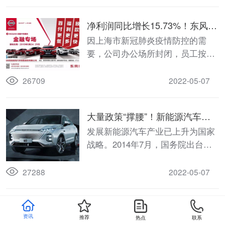
公司、基金管理公司、期货公司、
保险公司、信托公司、财务公司
净利润同比增长15.73%！东风日
等）以及其他类金融机构（包括融
产汽车金融公司公布2021年公司
因上海市新冠肺炎疫情防控的需
资租赁公司、小额贷款公司、担保
基本财务数据和主要监管指标！
要，公司办公场所封闭，员工按照
公司、保理公司等）
政府规定居家隔离、远程办公
26709
2022-05-07
大量政策“撑腰”！新能源汽车融
资租赁扶持政策大梳理！
发展新能源汽车产业已上升为国家
战略。2014年7月，国务院出台
《关于加快新能源汽车推广应用的
指导意见》，要求积极引导企业创
27288
2022-05-07
新商业模式，通过融资租赁促进新
能源汽车产业发展。
这家主机厂系融资租赁公司：聚
资讯
推荐
热点
联系
焦轻卡、经销商渠道二手车等业
4月，一汽集团控股子公司一汽智