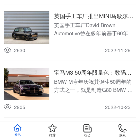
胆蓝车漆（Gentian Blue），其色
号代码为W37，与颇具个性的中期
英国手工车厂推出MINI马歇尔复
改款新M340i搭配在一起，绝对是
古版，黑金配色喜欢吗？
英国手工车厂David Brown
最为合适的。
Automotive曾在多年前基于60年代
的MINI Mark II，以其独特角度进行
复古改装。
2630
2022-11-29
宝马M3 50周年限量色：数码
紫，一款激情四射的车漆...
BMW M今年庆祝其诞生50周年的
方式之一，就是制造G80 BMW M3
的M 50周年限量版本。所有M 50周
年限量版车型在动力上都与M3
2805
2022-10-23
Competition相同，但会具有独特的
视觉效果，将它们与标准车区分开
采用新天籁同款前脸设计，新款
来，让它们感觉更特别。
资讯
推荐
热点
联系
日产阳光官图发布
近日，日产在美国市场发布了新款