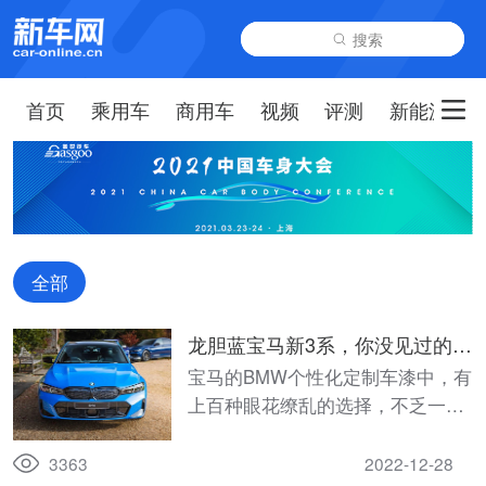
搜索
首页
乘用车
商用车
视频
评测
新能源
全部
龙胆蓝宝马新3系，你没见过的罕
见车漆
宝马的BMW个性化定制车漆中，有
上百种眼花缭乱的选择，不乏一些
从未见过甚至听过的车漆，比如图
中这款来自某位英国客户定制的龙
3363
2022-12-28