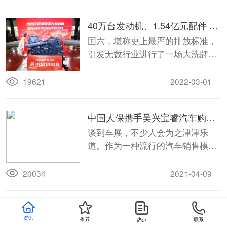
40万台发动机、1.54亿元配件 潍
柴用数字打出“国六时代”组合拳
国六，堪称史上最严的排放标准，
引发无数行业进行了一场大洗牌。
如何凭借自身实力杀出重围、乘风
起势，是商用车行业需要直面的关
19621
2022-03-01
键问题。
中国人保携手吴兴宝睿汽车购车
嘉年华
谈到车展，不少人会为之津津乐
道。作为一种流行的汽车销售模
式，车展在近几年来释放出巨大的
市场活力，未来前景一片向好，现
20034
2021-04-09
在机会来了2021年4月17日至18
日，中国人保携手湖州宝睿汽车销
中国人保携手南浔强生汽车购车
售服务有限公司举办“人保购车嘉年
资讯
推荐
热点
联系
团购会
提到买车，不少人的首选都会是车
华”活动机会不多不要错过！