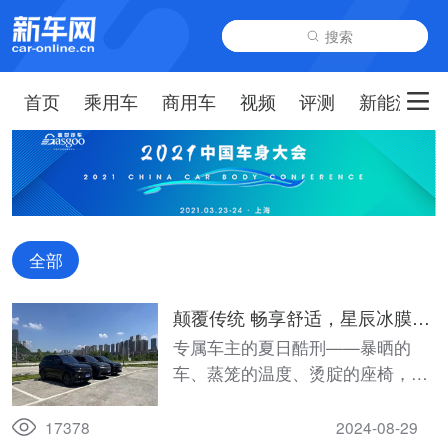
搜索
首页
乘用车
商用车
视频
评测
新能源
全部
颠覆传统 畅享舒适，星辰冰膜引
领舒适行车体验高标准
专属车主的夏日酷刑——暴晒的
车、蒸笼的温度、烫腚的座椅，到
底有什么办法可以缓解车内温度的
暴涨，让夏日出行清凉舒适？
17378
2024-08-29