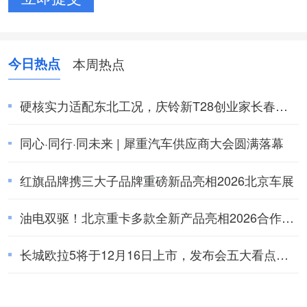
今日热点
本周热点
硬核实力适配东北工况，庆铃新T28创业家长春上
市圆满收官
同心·同行·同未来 | 犀重汽车供应商大会圆满落幕
红旗品牌携三大子品牌重磅新品亮相2026北京车展
油电双驱！北京重卡多款全新产品亮相2026合作伙
伴大会
长城欧拉5将于12月16日上市，发布会五大看点提
前揭秘！