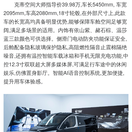
克蒂空间大师指导价39.98万,车长5450mm, 车宽
2095mm,车高2080mm,18寸轮毂,在外部尺寸上,此款
车的长宽高均具备明显优势,能够保障车舱空间足够宽
阔,满足多场景的适用。内饰有依山紫、赭石棕、温莎
蓝三款颜色可供选择。侧滑门电动防夹功能保证安全,
后舱配备隐私玻璃保护隐私,高阻燃性隔音止震棉隔绝
噪音,还拥有温控智能车载冰箱和手机无限充电功能,中
控12.3寸双联超大屏多媒体屏,可满足行车途中的休闲
娱乐,仿佛置身影厅。智能AI语音控制系统,更加便捷,
提升用车体验感。