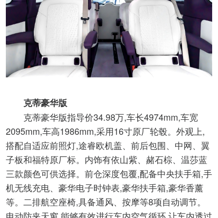
克蒂豪华版
克蒂豪华版指导价34.98万,车长4974mm,车宽
2095mm,车高1986mm,采用16寸原厂轮毂。外观上,
搭配自适应前照灯,途睿欧机盖、前后包围、中网、翼
子板和福特原厂标。内饰有依山紫、赭石棕、温莎蓝
三款颜色可供选择。前仓深度包覆,配备中央扶手箱,手
机无线充电、豪华电子时钟表,豪华扶手箱,豪华香薰
等。二排航空座椅,具备通风、按摩等8项自动调节。
电动防夹天窗,能够有效进行车内空气循环,让车内透过