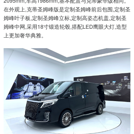
2095mm,车高1986mm,基本配置与克蒂豪华版相同。
在外观上,克蒂圣姆峰版是定制圣姆峰前后包围,定制圣
姆峰叶子板,定制圣姆峰立标,定制高姿态机盖,定制圣
姆峰中网,采用18寸锻造轮毂,搭配LED鹰眼大灯,造型
上更加奢华典雅。