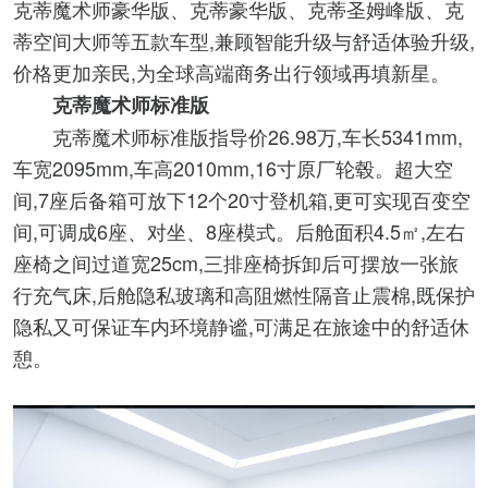
克蒂魔术师豪华版、克蒂豪华版、克蒂圣姆峰版、克
蒂空间大师等五款车型,兼顾智能升级与舒适体验升级,
价格更加亲民,为全球高端商务出行领域再填新星。
克蒂魔术师标准版
克蒂魔术师标准版指导价26.98万,车长5341mm,
车宽2095mm,车高2010mm,16寸原厂轮毂。超大空
间,7座后备箱可放下12个20寸登机箱,更可实现百变空
间,可调成6座、对坐、8座模式。后舱面积4.5㎡,左右
座椅之间过道宽25cm,三排座椅拆卸后可摆放一张旅
行充气床,后舱隐私玻璃和高阻燃性隔音止震棉,既保护
隐私又可保证车内环境静谧,可满足在旅途中的舒适休
憩。