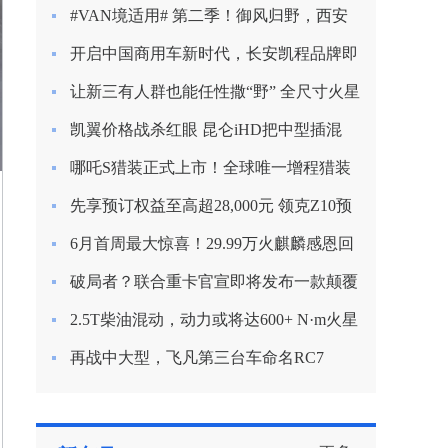
新定义混动节能？
#VAN境适用# 第二季！御风归野，西安
房车之旅
开启中国商用车新时代，长安凯程品牌即
将焕新启航
让新三有人群也能任性撒“野” 全尺寸火星
9越野版渲染图曝光
凯翼价格战杀红眼 昆仑iHD把中型插混
SUV杀到9.99万
哪吒S猎装正式上市！全球唯一增程猎装
轿车起售价15.99万
先享预订权益至高超28,000元 领克Z10预
订开启
6月首周最大惊喜！29.99万火麒麟感恩回
归！
破局者？联合重卡官宣即将发布一款颠覆
行业的产品！
2.5T柴油混动，动力或将达600+ N·m火星
皮卡越野越心动
再战中大型，飞凡第三台车命名RC7