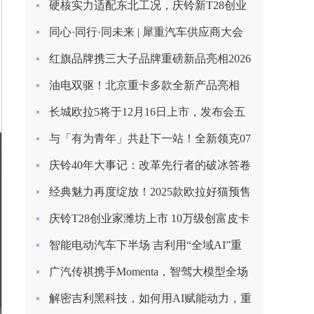
硬核实力适配东北工况，庆铃新T28创业
家长春上市圆满收官
同心·同行·同未来 | 犀重汽车供应商大会
圆满落幕
红旗品牌携三大子品牌重磅新品亮相2026
北京车展
油电双驱！北京重卡多款全新产品亮相
2026合作伙伴大会
长城欧拉5将于12月16日上市，发布会五
大看点提前揭秘！
与「有为青年」共赴下一站！全新领克07
EM-P上市限时价13.98万起
庆铃40年大事记：改革先行者的破冰答卷
（1985-1993）
经典魅力再度绽放！2025款欧拉好猫预售
启程，8.98万元起！
庆铃T28创业家潍坊上市 10万级创富皮卡
再树标杆
智能电动汽车下半场 吉利用“全域AI”重
塑安全边界
广汽传祺携手Momenta，智驾大模型全场
景落地
解密吉利黑科技，如何用AI赋能动力，重