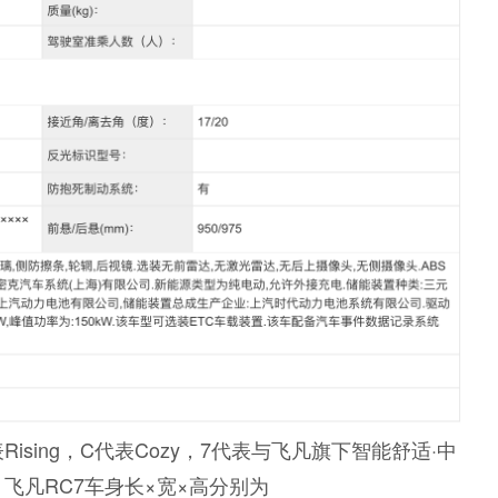
ising，C代表Cozy，7代表与飞凡旗下智能舒适·中
。飞凡RC7车身长×宽×高分别为