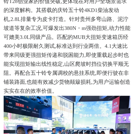
铃T28创业家的价值突破,更体现在对用户全场景需求
的深度解构。其搭载的庆铃五十铃4KD1柴油发动
机,2.8L排量专为皮卡打造。针对贵州多弯山路、泥泞
坡道等复杂工况,可爆发出380N・m强劲扭矩,动力性能
可媲美3.0L同级产品。匹配的MUB大扭矩变速箱历经
400小时极限耐久测试,标准达到行业两倍。4.1大速比
带来同级更强扭矩传递和脱困能力,即使重载起步时也
能实现扭矩输出线性稳定,山区爬坡时挡位切换平顺无
阻。再配合五十铃专属调校的悬挂系统,即便行驶在非
铺装路面,也能有效减少货物颠簸损耗,为用户运输创造
实实在在的效率价值。