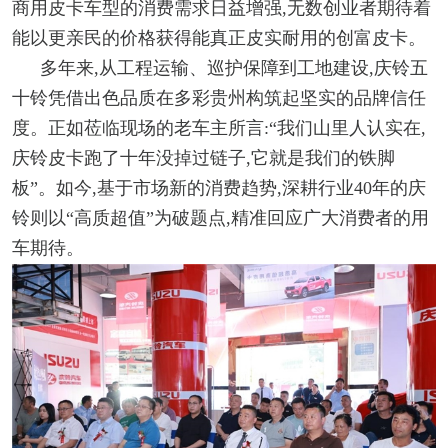
商用皮卡车型的消费需求日益增强,无数创业者期待着
能以更亲民的价格获得能真正皮实耐用的创富皮卡。
多年来,从工程运输、巡护保障到工地建设,庆铃五
十铃凭借出色品质在多彩贵州构筑起坚实的品牌信任
度。正如莅临现场的老车主所言:“我们山里人认实在,
庆铃皮卡跑了十年没掉过链子,它就是我们的铁脚
板”。如今,基于市场新的消费趋势,深耕行业40年的庆
铃则以“高质超值”为破题点,精准回应广大消费者的用
车期待。