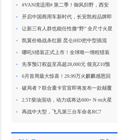
新定义混动节能？
#VAN境适用# 第二季！御风归野，西安
房车之旅
开启中国商用车新时代，长安凯程品牌即
将焕新启航
让新三有人群也能任性撒“野” 全尺寸火星
9越野版渲染图曝光
凯翼价格战杀红眼 昆仑iHD把中型插混
SUV杀到9.99万
哪吒S猎装正式上市！全球唯一增程猎装
轿车起售价15.99万
先享预订权益至高超28,000元 领克Z10预
订开启
6月首周最大惊喜！29.99万火麒麟感恩回
归！
破局者？联合重卡官宣即将发布一款颠覆
行业的产品！
2.5T柴油混动，动力或将达600+ N·m火星
皮卡越野越心动
再战中大型，飞凡第三台车命名RC7