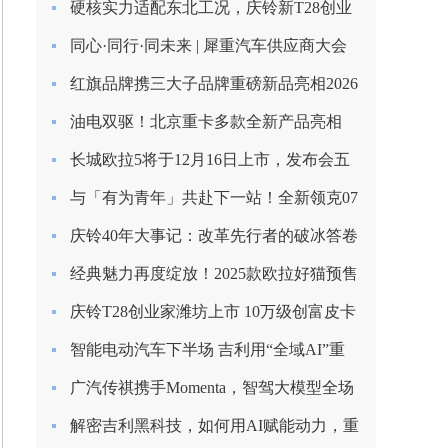
硬核实力适配东北工况，庆铃新T28创业
家长春上市圆满收官
同心·同行·同未来 | 犀重汽车供应商大会
圆满落幕
红旗品牌携三大子品牌重磅新品亮相2026
北京车展
油电双驱！北京重卡多款全新产品亮相
2026合作伙伴大会
长城欧拉5将于12月16日上市，发布会五
大看点提前揭秘！
与「有为青年」共赴下一站！全新领克07
EM-P上市限时价13.98万起
庆铃40年大事记：改革先行者的破冰答卷
（1985-1993）
经典魅力再度绽放！2025款欧拉好猫预售
启程，8.98万元起！
庆铃T28创业家潍坊上市 10万级创富皮卡
再树标杆
智能电动汽车下半场 吉利用“全域AI”重
塑安全边界
广汽传祺携手Momenta，智驾大模型全场
景落地
解密吉利黑科技，如何用AI赋能动力，重