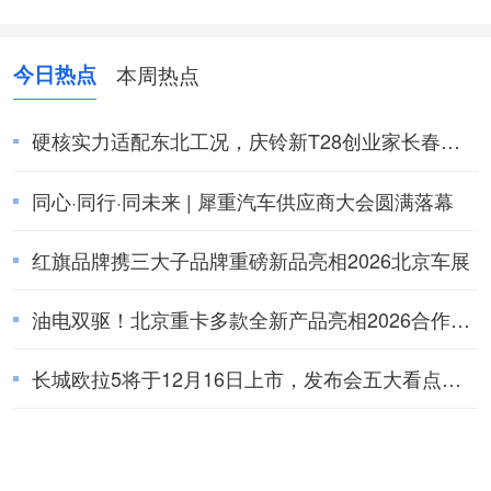
今日热点
本周热点
硬核实力适配东北工况，庆铃新T28创业家长春上
市圆满收官
同心·同行·同未来 | 犀重汽车供应商大会圆满落幕
红旗品牌携三大子品牌重磅新品亮相2026北京车展
油电双驱！北京重卡多款全新产品亮相2026合作伙
伴大会
长城欧拉5将于12月16日上市，发布会五大看点提
前揭秘！