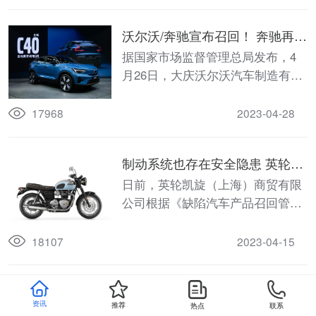
条例实施办法》的要求，向国家市
场监督管理总局备案了召回计划。
沃尔沃/奔驰宣布召回！ 奔驰再扩
大召回40317辆进口GLE SUV和
据国家市场监督管理总局发布，4
GLS SUV汽车
月26日，大庆沃尔沃汽车制造有限
公司、浙江豪情汽车制造有限公司
根据《缺陷汽车产品召回管理条
17968
2023-04-28
例》和《缺陷汽车产品召回管理条
例实施办法》的要求，向国家市场
制动系统也存在安全隐患 英轮凯
监督管理总局备案了召回计划，决
旋（上海）召回214辆进口
日前，英轮凯旋（上海）商贸有限
定自即日起召回以下车辆，共计
BONNEVILLE T120型摩托车
公司根据《缺陷汽车产品召回管理
2158辆。
条例》和《缺陷汽车产品召回管理
条例实施办法》的要求，向国家市
18107
2023-04-15
场监督管理总局备案了召回计划。
制动系统存在安全隐患 五羊-本田
资讯
推荐
热点
联系
摩托（广州）有限公司召回
日前，五羊-本田摩托（广州）有限