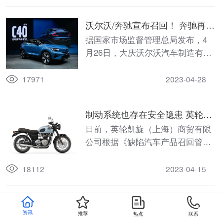
条例实施办法》的要求，向国家市
场监督管理总局备案了召回计划。
沃尔沃/奔驰宣布召回！ 奔驰再扩
大召回40317辆进口GLE SUV和
据国家市场监督管理总局发布，4
GLS SUV汽车
月26日，大庆沃尔沃汽车制造有限
公司、浙江豪情汽车制造有限公司
根据《缺陷汽车产品召回管理条
17971
2023-04-28
例》和《缺陷汽车产品召回管理条
例实施办法》的要求，向国家市场
制动系统也存在安全隐患 英轮凯
监督管理总局备案了召回计划，决
旋（上海）召回214辆进口
日前，英轮凯旋（上海）商贸有限
定自即日起召回以下车辆，共计
BONNEVILLE T120型摩托车
公司根据《缺陷汽车产品召回管理
2158辆。
条例》和《缺陷汽车产品召回管理
条例实施办法》的要求，向国家市
18112
2023-04-15
场监督管理总局备案了召回计划。
制动系统存在安全隐患 五羊-本田
资讯
推荐
热点
联系
摩托（广州）有限公司召回
日前，五羊-本田摩托（广州）有限