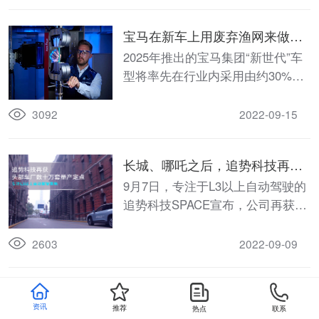
换挡控制系统”发明专利夺得中国专
利优秀奖。这是继GE3、AION S获
宝马在新车上用废弃渔网来做内
得中国外观设计金奖后,广汽集团第
饰？这次让人惊掉下巴！
2025年推出的宝马集团“新世代”车
三次获此殊荣!
型将率先在行业内采用由约30%的
回收渔网和绳索等海洋垃圾为原材
料制成的再生塑料内外饰部件。
3092
2022-09-15
长城、哪吒之后，追势科技再获
头部车厂量产大单
9月7日，专注于L3以上自动驾驶的
追势科技SPACE宣布，公司再获来
自头部车厂的量产项目定点，追势
科技将为此头部车厂量产追势自主
2603
2022-09-09
研发的S-AVP自主代客泊车系统。
目标拿下30%的市场份额，这家
资讯
推荐
热点
联系
国产毫米波雷达公司底气何在？
2015年左右，NXP汽车芯片大厂对