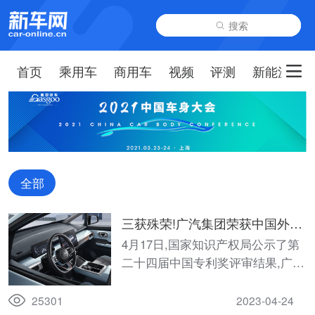
搜索
首页
乘用车
商用车
视频
评测
新能源
全部
三获殊荣!广汽集团荣获中国外观
专利金奖
4月17日,国家知识产权局公示了第
二十四届中国专利奖评审结果,广汽
集团AION Y汽车外观设计专利荣获
中国外观设计金奖、“自动变速器的
25301
2023-04-24